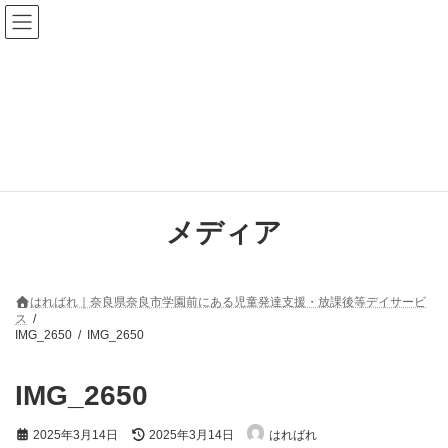
コ
ナ
ン
ビ
テ
ゲ
ン
ー
ツ
シ
へ
ョ
ス
ン
キ
に
ッ
移
プ
動
メディア
はればれ｜奈良県奈良市学園前にある児童発達支援・放課後等デイサービ
ス
IMG_2650
IMG_2650
IMG_2650
最
2025年3月14日
2025年3月14日
はればれ
終