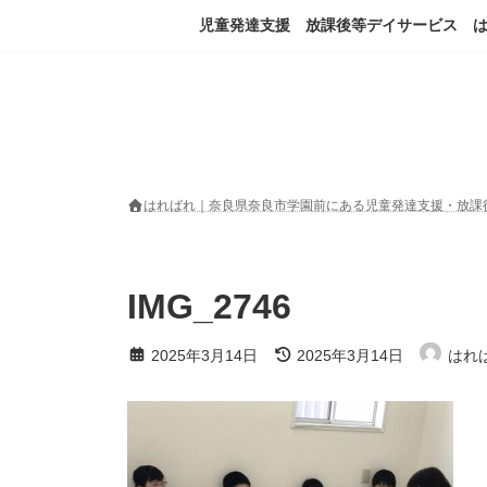
コ
ナ
児童発達支援 放課後等デイサービス 
ン
ビ
テ
ゲ
ン
ー
ツ
シ
へ
ョ
ス
ン
キ
に
ッ
移
はればれ｜奈良県奈良市学園前にある児童発達支援・放課
プ
動
IMG_2746
最
2025年3月14日
2025年3月14日
はれ
終
更
新
日
時
: