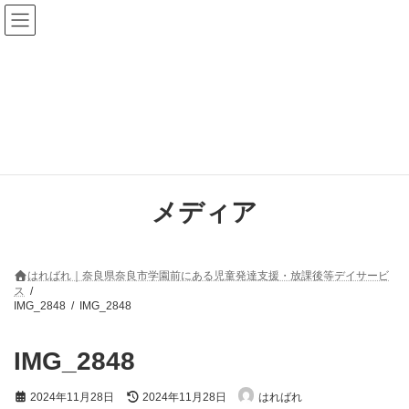
コ
ナ
ン
ビ
テ
ゲ
ン
ー
ツ
シ
へ
ョ
ス
ン
キ
に
ッ
移
プ
動
メディア
はればれ｜奈良県奈良市学園前にある児童発達支援・放課後等デイサービ
ス
IMG_2848
IMG_2848
IMG_2848
最
2024年11月28日
2024年11月28日
はればれ
終