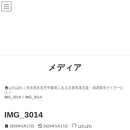
コ
ナ
ン
ビ
テ
ゲ
ン
ー
ツ
シ
へ
ョ
ス
ン
キ
に
ッ
移
プ
動
メディア
はればれ｜奈良県奈良市学園前にある児童発達支援・放課後等デイサービ
ス
IMG_3014
IMG_3014
IMG_3014
最
2025年3月17日
2025年3月17日
はればれ
終