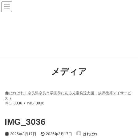
コ
ナ
ン
ビ
テ
ゲ
ン
ー
ツ
シ
へ
ョ
ス
ン
キ
に
ッ
移
プ
動
メディア
はればれ｜奈良県奈良市学園前にある児童発達支援・放課後等デイサービ
ス
IMG_3036
IMG_3036
IMG_3036
最
2025年3月17日
2025年3月17日
はればれ
終