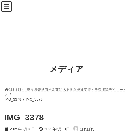
コ
ナ
ン
ビ
テ
ゲ
ン
ー
ツ
シ
へ
ョ
ス
ン
キ
に
ッ
移
プ
動
メディア
はればれ｜奈良県奈良市学園前にある児童発達支援・放課後等デイサービ
ス
IMG_3378
IMG_3378
IMG_3378
最
2025年3月18日
2025年3月18日
はればれ
終