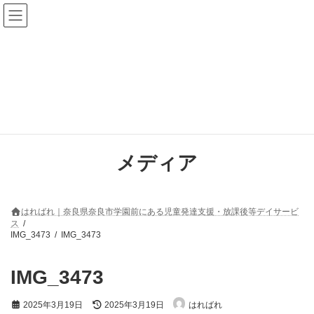
コ
ナ
ン
ビ
テ
ゲ
ン
ー
ツ
シ
へ
ョ
ス
ン
キ
に
ッ
移
プ
動
メディア
はればれ｜奈良県奈良市学園前にある児童発達支援・放課後等デイサービ
ス
IMG_3473
IMG_3473
IMG_3473
最
2025年3月19日
2025年3月19日
はればれ
終