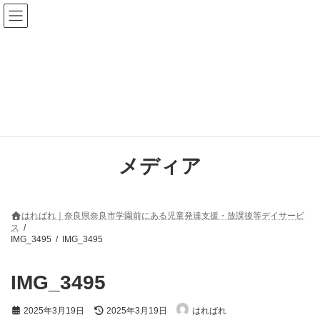
コ
ナ
ン
ビ
テ
ゲ
ン
ー
ツ
シ
へ
ョ
ス
ン
キ
に
ッ
移
プ
動
メディア
はればれ｜奈良県奈良市学園前にある児童発達支援・放課後等デイサービ
ス
IMG_3495
IMG_3495
IMG_3495
最
2025年3月19日
2025年3月19日
はればれ
終