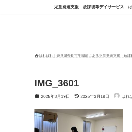
コ
ナ
児童発達支援 放課後等デイサービス 
ン
ビ
テ
ゲ
ン
ー
ツ
シ
へ
ョ
ス
ン
キ
に
ッ
移
はればれ｜奈良県奈良市学園前にある児童発達支援・放課
プ
動
IMG_3601
最
2025年3月19日
2025年3月19日
はれ
終
更
新
日
時
: