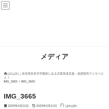
コ
ナ
ン
ビ
テ
ゲ
ン
ー
ツ
シ
へ
ョ
ス
ン
キ
に
ッ
移
プ
動
メディア
はればれ｜奈良県奈良市学園前にある児童発達支援・放課後等デイサービ
ス
IMG_3665
IMG_3665
IMG_3665
最
2025年3月21日
2025年3月21日
はればれ
終