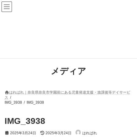
コ
ナ
ン
ビ
テ
ゲ
ン
ー
ツ
シ
へ
ョ
ス
ン
キ
に
ッ
移
プ
動
メディア
はればれ｜奈良県奈良市学園前にある児童発達支援・放課後等デイサービ
ス
IMG_3938
IMG_3938
IMG_3938
最
2025年3月24日
2025年3月24日
はればれ
終