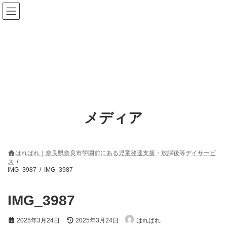
コ
ナ
ン
ビ
テ
ゲ
ン
ー
ツ
シ
へ
ョ
ス
ン
キ
に
ッ
移
プ
動
メディア
はればれ｜奈良県奈良市学園前にある児童発達支援・放課後等デイサービ
ス
IMG_3987
IMG_3987
IMG_3987
最
2025年3月24日
2025年3月24日
はればれ
終