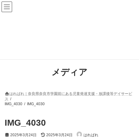
コ
ナ
ン
ビ
テ
ゲ
ン
ー
ツ
シ
へ
ョ
ス
ン
キ
に
ッ
移
プ
動
メディア
はればれ｜奈良県奈良市学園前にある児童発達支援・放課後等デイサービ
ス
IMG_4030
IMG_4030
IMG_4030
最
2025年3月24日
2025年3月24日
はればれ
終