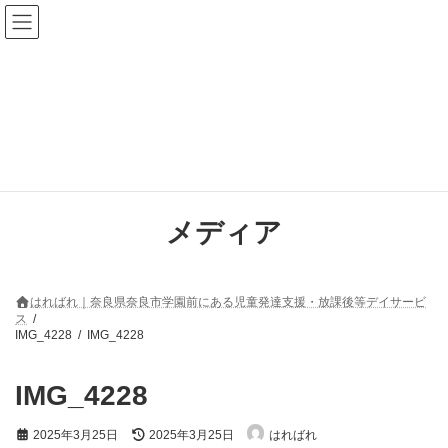
コ
ナ
ン
ビ
テ
ゲ
ン
ー
ツ
シ
へ
ョ
ス
ン
キ
に
ッ
移
プ
動
メディア
はればれ｜奈良県奈良市学園前にある児童発達支援・放課後等デイサービ
ス
IMG_4228
IMG_4228
IMG_4228
最
2025年3月25日
2025年3月25日
はればれ
終