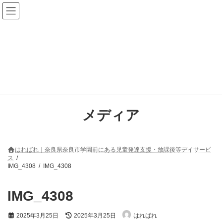
コ
ナ
ン
ビ
テ
ゲ
ン
ー
ツ
シ
へ
ョ
ス
ン
キ
に
ッ
移
プ
動
メディア
はればれ｜奈良県奈良市学園前にある児童発達支援・放課後等デイサービ
ス
IMG_4308
IMG_4308
IMG_4308
最
2025年3月25日
2025年3月25日
はればれ
終