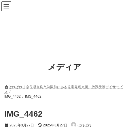
コ
ナ
ン
ビ
テ
ゲ
ン
ー
ツ
シ
へ
ョ
ス
ン
キ
に
ッ
移
プ
動
メディア
はればれ｜奈良県奈良市学園前にある児童発達支援・放課後等デイサービ
ス
IMG_4462
IMG_4462
IMG_4462
最
2025年3月27日
2025年3月27日
はればれ
終