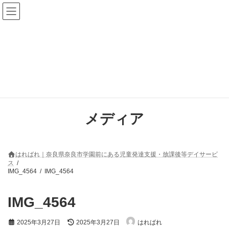
コ
ナ
ン
ビ
テ
ゲ
ン
ー
ツ
シ
へ
ョ
ス
ン
キ
に
ッ
移
プ
動
メディア
はればれ｜奈良県奈良市学園前にある児童発達支援・放課後等デイサービ
ス
IMG_4564
IMG_4564
IMG_4564
最
2025年3月27日
2025年3月27日
はればれ
終