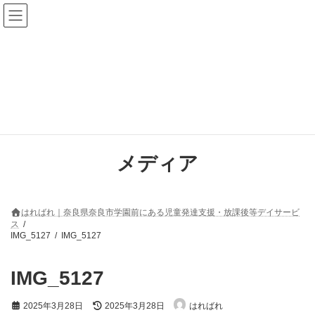
コ
ナ
ン
ビ
テ
ゲ
ン
ー
ツ
シ
へ
ョ
ス
ン
キ
に
ッ
移
プ
動
メディア
はればれ｜奈良県奈良市学園前にある児童発達支援・放課後等デイサービ
ス
IMG_5127
IMG_5127
IMG_5127
最
2025年3月28日
2025年3月28日
はればれ
終