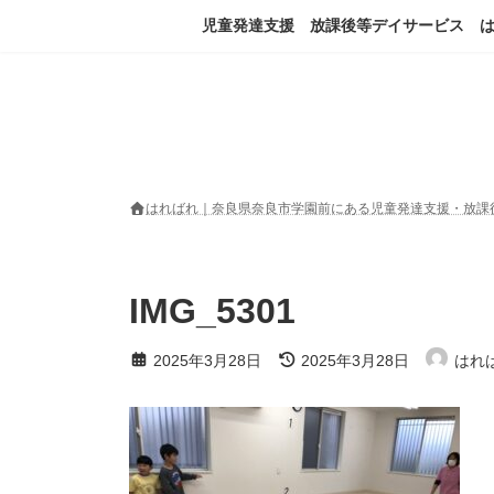
コ
ナ
児童発達支援 放課後等デイサービス 
ン
ビ
テ
ゲ
ン
ー
ツ
シ
へ
ョ
ス
ン
キ
に
ッ
移
はればれ｜奈良県奈良市学園前にある児童発達支援・放課
プ
動
IMG_5301
最
2025年3月28日
2025年3月28日
はれ
終
更
新
日
時
: