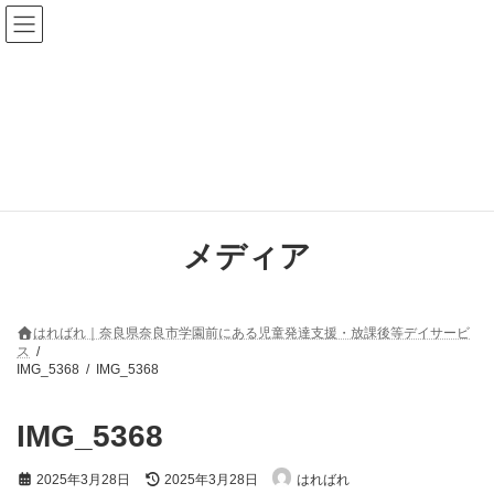
コ
ナ
ン
ビ
テ
ゲ
ン
ー
ツ
シ
へ
ョ
ス
ン
キ
に
ッ
移
プ
動
メディア
はればれ｜奈良県奈良市学園前にある児童発達支援・放課後等デイサービ
ス
IMG_5368
IMG_5368
IMG_5368
最
2025年3月28日
2025年3月28日
はればれ
終