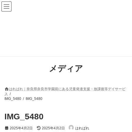
コ
ナ
ン
ビ
テ
ゲ
ン
ー
ツ
シ
へ
ョ
ス
ン
キ
に
ッ
移
プ
動
メディア
はればれ｜奈良県奈良市学園前にある児童発達支援・放課後等デイサービ
ス
IMG_5480
IMG_5480
IMG_5480
最
2025年4月2日
2025年4月2日
はればれ
終