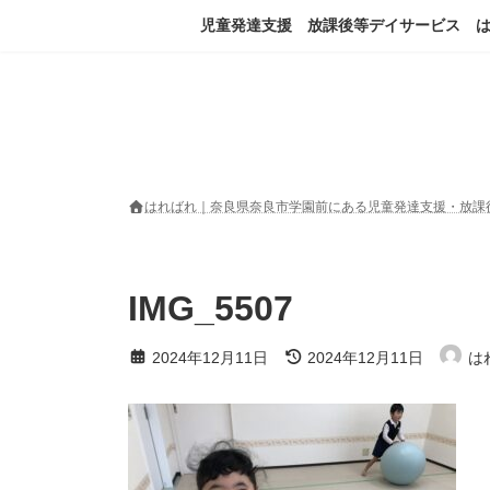
コ
ナ
児童発達支援 放課後等デイサービス 
ン
ビ
テ
ゲ
ン
ー
ツ
シ
へ
ョ
ス
ン
キ
に
ッ
移
はればれ｜奈良県奈良市学園前にある児童発達支援・放課
プ
動
IMG_5507
最
2024年12月11日
2024年12月11日
は
終
更
新
日
時
: