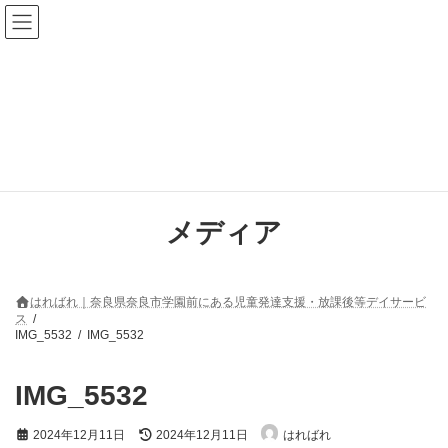
コ
ナ
ン
ビ
テ
ゲ
ン
ー
ツ
シ
へ
ョ
ス
ン
キ
に
ッ
移
プ
動
メディア
はればれ｜奈良県奈良市学園前にある児童発達支援・放課後等デイサービ
ス
IMG_5532
IMG_5532
IMG_5532
最
2024年12月11日
2024年12月11日
はればれ
終