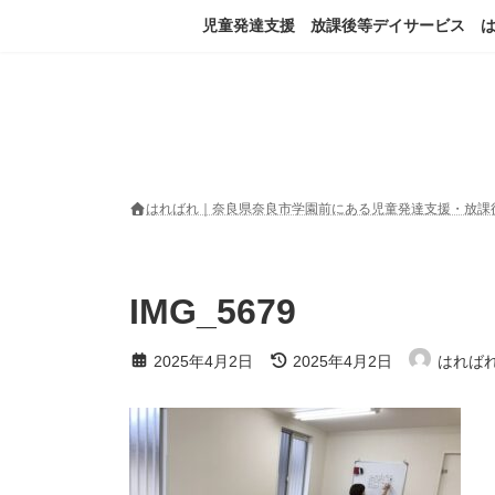
コ
ナ
児童発達支援 放課後等デイサービス 
ン
ビ
テ
ゲ
ン
ー
ツ
シ
へ
ョ
ス
ン
キ
に
ッ
移
はればれ｜奈良県奈良市学園前にある児童発達支援・放課
プ
動
IMG_5679
最
2025年4月2日
2025年4月2日
はれば
終
更
新
日
時
: