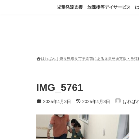
コ
ナ
児童発達支援 放課後等デイサービス 
ン
ビ
テ
ゲ
ン
ー
ツ
シ
へ
ョ
ス
ン
キ
に
ッ
移
はればれ｜奈良県奈良市学園前にある児童発達支援・放課
プ
動
IMG_5761
最
2025年4月3日
2025年4月3日
はれば
終
更
新
日
時
: