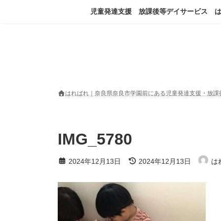
コ
ナ
児童発達支援 放課後等デイサービス 
ン
ビ
テ
ゲ
ン
ー
ツ
シ
へ
ョ
ス
ン
キ
に
ッ
移
はればれ｜奈良県奈良市学園前にある児童発達支援・放課
プ
動
IMG_5780
最
2024年12月13日
2024年12月13日
は
終
更
新
日
時
: