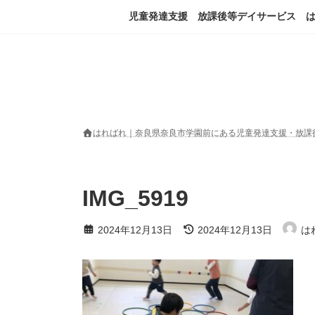
コ
ナ
児童発達支援 放課後等デイサービス 
ン
ビ
テ
ゲ
ン
ー
ツ
シ
へ
ョ
ス
ン
キ
に
ッ
移
はればれ｜奈良県奈良市学園前にある児童発達支援・放課
プ
動
IMG_5919
最
2024年12月13日
2024年12月13日
は
終
更
新
日
時
: