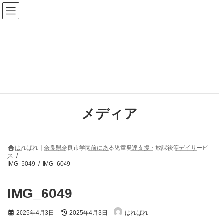
コ
ナ
ン
ビ
テ
ゲ
ン
ー
ツ
シ
へ
ョ
ス
ン
キ
に
ッ
移
プ
動
メディア
はればれ｜奈良県奈良市学園前にある児童発達支援・放課後等デイサービ
ス
IMG_6049
IMG_6049
IMG_6049
最
2025年4月3日
2025年4月3日
はればれ
終