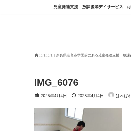
コ
ナ
児童発達支援 放課後等デイサービス 
ン
ビ
テ
ゲ
ン
ー
ツ
シ
へ
ョ
ス
ン
キ
に
ッ
移
はればれ｜奈良県奈良市学園前にある児童発達支援・放課
プ
動
IMG_6076
最
2025年4月4日
2025年4月4日
はれば
終
更
新
日
時
: