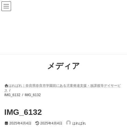
コ
ナ
ン
ビ
テ
ゲ
ン
ー
ツ
シ
へ
ョ
ス
ン
キ
に
ッ
移
プ
動
メディア
はればれ｜奈良県奈良市学園前にある児童発達支援・放課後等デイサービ
ス
IMG_6132
IMG_6132
IMG_6132
最
2025年4月4日
2025年4月4日
はればれ
終