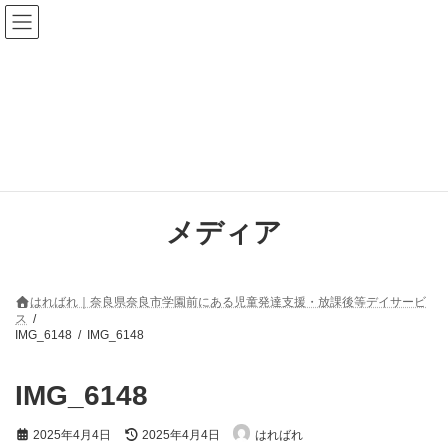
コ
ナ
ン
ビ
テ
ゲ
ン
ー
ツ
シ
へ
ョ
ス
ン
キ
に
ッ
移
プ
動
メディア
はればれ｜奈良県奈良市学園前にある児童発達支援・放課後等デイサービ
ス
IMG_6148
IMG_6148
IMG_6148
最
2025年4月4日
2025年4月4日
はればれ
終