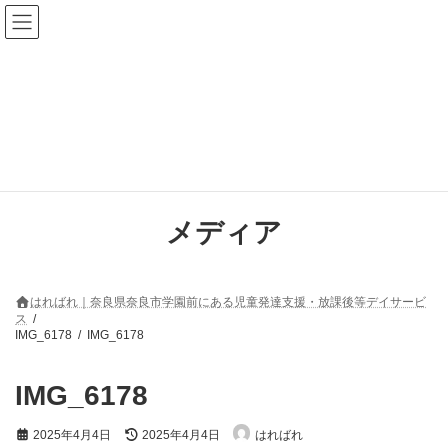
コ
ナ
ン
ビ
テ
ゲ
ン
ー
ツ
シ
へ
ョ
ス
ン
キ
に
ッ
移
プ
動
メディア
はればれ｜奈良県奈良市学園前にある児童発達支援・放課後等デイサービ
ス
IMG_6178
IMG_6178
IMG_6178
最
2025年4月4日
2025年4月4日
はればれ
終