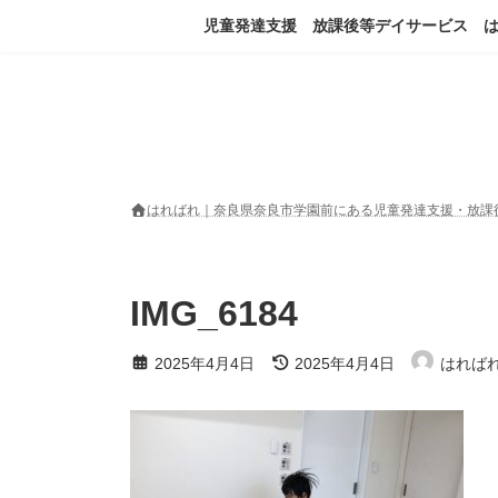
コ
ナ
児童発達支援 放課後等デイサービス 
ン
ビ
テ
ゲ
ン
ー
ツ
シ
へ
ョ
ス
ン
キ
に
ッ
移
はればれ｜奈良県奈良市学園前にある児童発達支援・放課
プ
動
IMG_6184
最
2025年4月4日
2025年4月4日
はれば
終
更
新
日
時
: