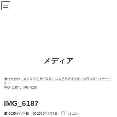
コ
ナ
ン
ビ
テ
ゲ
ン
ー
ツ
シ
へ
ョ
ス
ン
キ
に
ッ
移
プ
動
メディア
はればれ｜奈良県奈良市学園前にある児童発達支援・放課後等デイサービ
ス
IMG_6187
IMG_6187
IMG_6187
最
2025年4月4日
2025年4月4日
はればれ
終