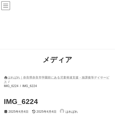
コ
ナ
ン
ビ
テ
ゲ
ン
ー
ツ
シ
へ
ョ
ス
ン
キ
に
ッ
移
プ
動
メディア
はればれ｜奈良県奈良市学園前にある児童発達支援・放課後等デイサービ
ス
IMG_6224
IMG_6224
IMG_6224
最
2025年4月4日
2025年4月4日
はればれ
終