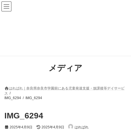
コ
ナ
ン
ビ
テ
ゲ
ン
ー
ツ
シ
へ
ョ
ス
ン
キ
に
ッ
移
プ
動
メディア
はればれ｜奈良県奈良市学園前にある児童発達支援・放課後等デイサービ
ス
IMG_6294
IMG_6294
IMG_6294
最
2025年4月9日
2025年4月9日
はればれ
終