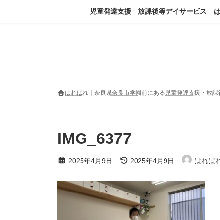
コ
ナ
児童発達支援 放課後等デイサービス 
ン
ビ
テ
ゲ
ン
ー
ツ
シ
へ
ョ
ス
ン
キ
に
ッ
移
はればれ｜奈良県奈良市学園前にある児童発達支援・放課
プ
動
IMG_6377
最
2025年4月9日
2025年4月9日
はれば
終
更
新
日
時
: