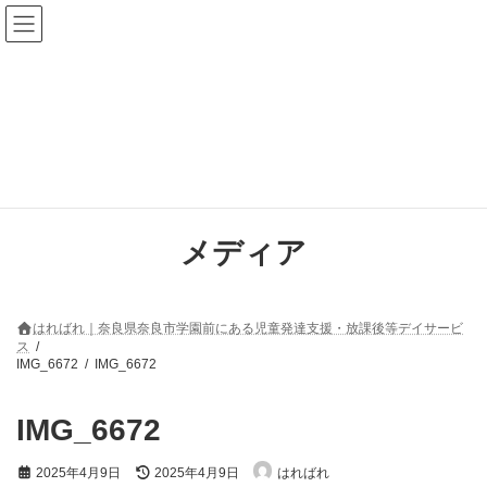
コ
ナ
ン
ビ
テ
ゲ
ン
ー
ツ
シ
へ
ョ
ス
ン
キ
に
ッ
移
プ
動
メディア
はればれ｜奈良県奈良市学園前にある児童発達支援・放課後等デイサービ
ス
IMG_6672
IMG_6672
IMG_6672
最
2025年4月9日
2025年4月9日
はればれ
終