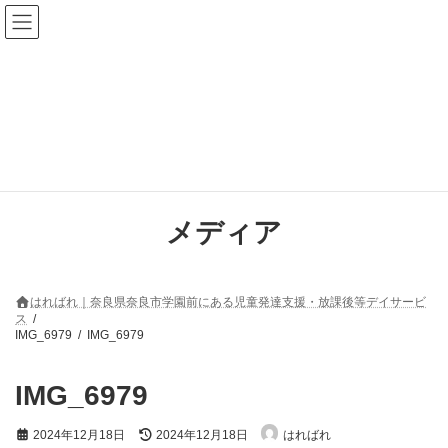
コ
ナ
ン
ビ
テ
ゲ
ン
ー
ツ
シ
へ
ョ
ス
ン
キ
に
ッ
移
プ
動
メディア
はればれ｜奈良県奈良市学園前にある児童発達支援・放課後等デイサービ
ス
IMG_6979
IMG_6979
IMG_6979
最
2024年12月18日
2024年12月18日
はればれ
終