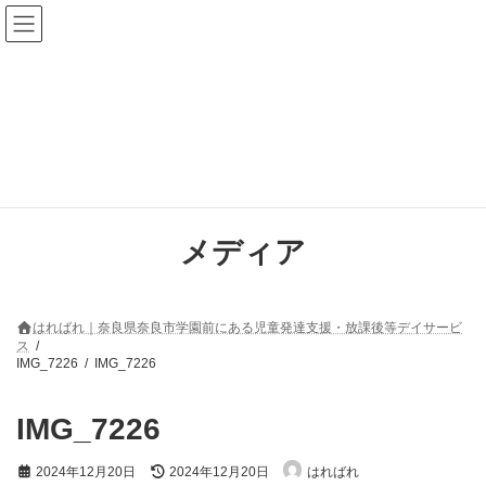
コ
ナ
ン
ビ
テ
ゲ
ン
ー
ツ
シ
へ
ョ
ス
ン
キ
に
ッ
移
プ
動
メディア
はればれ｜奈良県奈良市学園前にある児童発達支援・放課後等デイサービ
ス
IMG_7226
IMG_7226
IMG_7226
最
2024年12月20日
2024年12月20日
はればれ
終