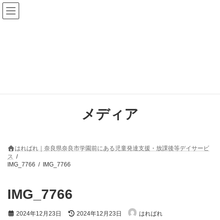
コ
ナ
ン
ビ
テ
ゲ
ン
ー
ツ
シ
へ
ョ
ス
ン
キ
に
ッ
移
プ
動
メディア
はればれ｜奈良県奈良市学園前にある児童発達支援・放課後等デイサービ
ス
IMG_7766
IMG_7766
IMG_7766
最
2024年12月23日
2024年12月23日
はればれ
終