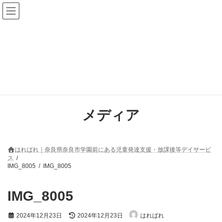
コ
ナ
ン
ビ
テ
ゲ
ン
ー
ツ
シ
へ
ョ
ス
ン
キ
に
ッ
移
プ
動
メディア
はればれ｜奈良県奈良市学園前にある児童発達支援・放課後等デイサービ
ス
IMG_8005
IMG_8005
IMG_8005
最
2024年12月23日
2024年12月23日
はればれ
終