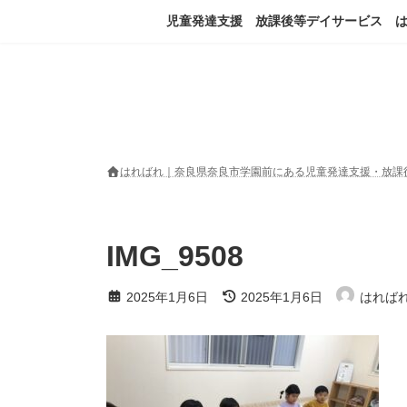
コ
ナ
児童発達支援 放課後等デイサービス 
ン
ビ
テ
ゲ
ン
ー
ツ
シ
へ
ョ
ス
ン
キ
に
ッ
移
はればれ｜奈良県奈良市学園前にある児童発達支援・放課
プ
動
IMG_9508
最
2025年1月6日
2025年1月6日
はれば
終
更
新
日
時
: