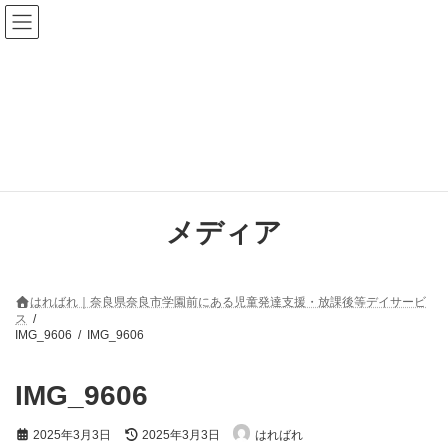
コ
ナ
ン
ビ
テ
ゲ
ン
ー
ツ
シ
へ
ョ
ス
ン
キ
に
ッ
移
プ
動
メディア
はればれ｜奈良県奈良市学園前にある児童発達支援・放課後等デイサービ
ス
IMG_9606
IMG_9606
IMG_9606
最
2025年3月3日
2025年3月3日
はればれ
終