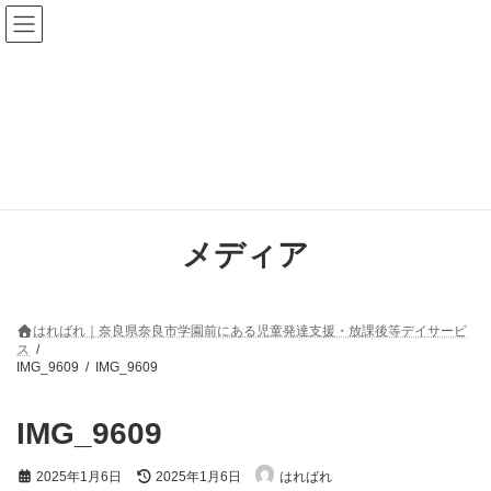
コ
ナ
ン
ビ
テ
ゲ
ン
ー
ツ
シ
へ
ョ
ス
ン
キ
に
ッ
移
プ
動
メディア
はればれ｜奈良県奈良市学園前にある児童発達支援・放課後等デイサービ
ス
IMG_9609
IMG_9609
IMG_9609
最
2025年1月6日
2025年1月6日
はればれ
終