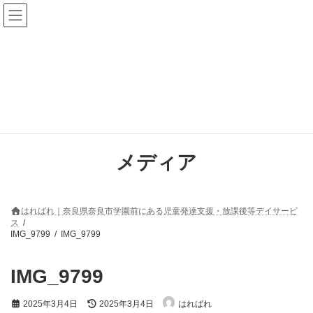
コ
ナ
ン
ビ
テ
ゲ
ン
ー
ツ
シ
へ
ョ
ス
ン
キ
に
ッ
移
プ
動
メディア
はればれ｜奈良県奈良市学園前にある児童発達支援・放課後等デイサービ
ス
IMG_9799
IMG_9799
IMG_9799
最
2025年3月4日
2025年3月4日
はればれ
終