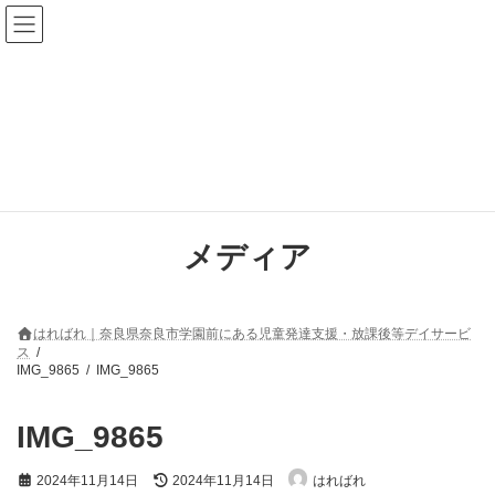
コ
ナ
ン
ビ
テ
ゲ
ン
ー
ツ
シ
へ
ョ
ス
ン
キ
に
ッ
移
プ
動
メディア
はればれ｜奈良県奈良市学園前にある児童発達支援・放課後等デイサービ
ス
IMG_9865
IMG_9865
IMG_9865
最
2024年11月14日
2024年11月14日
はればれ
終