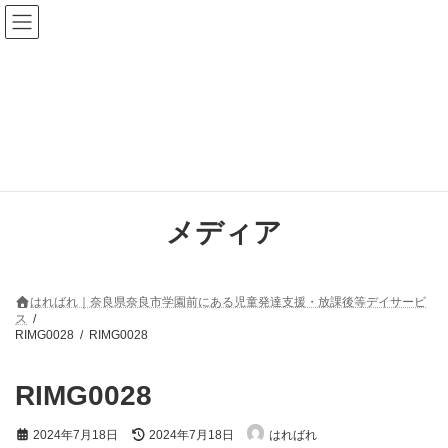
コ
ナ
ン
ビ
テ
ゲ
ン
ー
ツ
シ
へ
ョ
ス
ン
キ
に
ッ
移
プ
動
メディア
はればれ｜奈良県奈良市学園前にある児童発達支援・放課後等デイサービ
ス
RIMG0028
RIMG0028
RIMG0028
最
2024年7月18日
2024年7月18日
はればれ
終