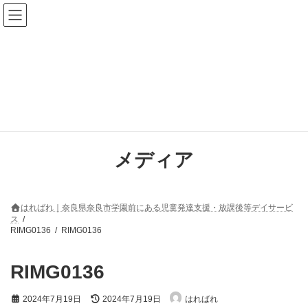
コ
ナ
ン
ビ
テ
ゲ
ン
ー
ツ
シ
へ
ョ
ス
ン
キ
に
ッ
移
プ
動
メディア
はればれ｜奈良県奈良市学園前にある児童発達支援・放課後等デイサービ
ス
RIMG0136
RIMG0136
RIMG0136
最
2024年7月19日
2024年7月19日
はればれ
終