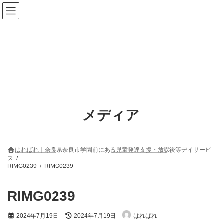
コ
ナ
ン
ビ
テ
ゲ
ン
ー
ツ
シ
へ
ョ
ス
ン
キ
に
ッ
移
プ
動
メディア
はればれ｜奈良県奈良市学園前にある児童発達支援・放課後等デイサービ
ス
RIMG0239
RIMG0239
RIMG0239
最
2024年7月19日
2024年7月19日
はればれ
終